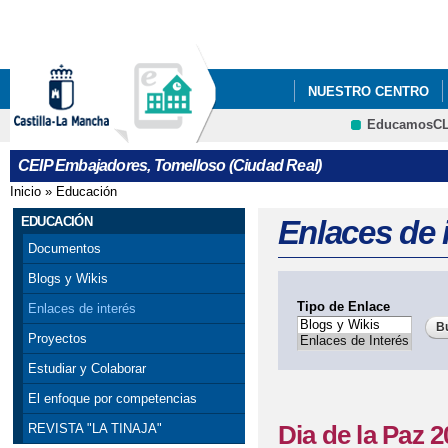
Pa
co
pri
NUESTRO CENTRO
EducamosC
CRFP
CEIP Embajadores, Tomelloso (Ciudad Real)
Inicio
»
Educación
Se encuentra usted aquí
EDUCACIÓN
Enlaces de 
Documentos
Blogs y Wikis
Tipo de Enlace
Enlaces de interés
Proyectos
Estudiar y Colaborar
El enfoque por competencias
Dia de la Paz 
REVISTA "LA TINAJA"